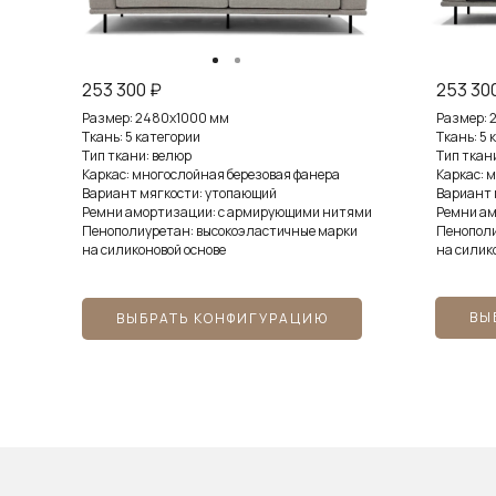
253 300 ₽
253 30
Размер: 2480х1000 мм
Размер: 
Ткань: 5 категории
Ткань: 5 
Тип ткани: велюр
Тип ткан
Каркас: многослойная березовая фанера
Каркас: 
Вариант мягкости: утопающий
Вариант 
Ремни амортизации: с армирующими нитями
Ремни ам
Пенополиуретан: высокоэластичные марки
Пенополи
на силиконовой основе
на силик
ПОДРОБНЕЕ...
ВЫ
ВЫБРАТЬ КОНФИГУРАЦИЮ
МОНО
ВЕРСИЯ