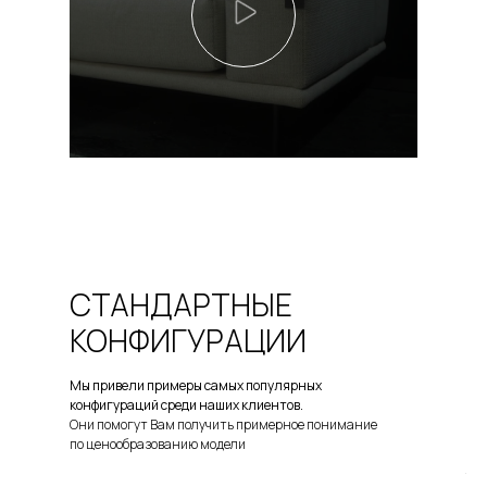
СТАНДАРТНЫЕ
КОНФИГУРАЦИИ
Мы привели примеры самых популярных
конфигураций среди наших клиентов.
Они помогут Вам получить примерное понимание
по ценообразованию модели
1