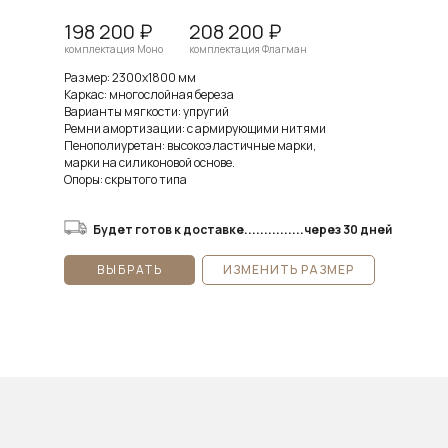
198 200 ₽
208 200 ₽
комплектация Моно
комплектация Флагман
Размер: 2300х1800 мм
Каркас: многослойная береза
Варианты мягкости: упругий
Ремни амортизации: с армирующими нитями
Пенополиуретан: высокоэластичные марки,
марки на силиконовой основе.
Опоры: скрытого типа
Будет готов к доставке...............через 30 дней
ВЫБРАТЬ
ИЗМЕНИТЬ РАЗМЕР
2 МОД.
2 МОД.
2 МОД +
2 МОД +
3 МОД +
3 МОД +
Индивид.
Индивид.