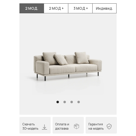
2 МОД.
2 МОД +
3 МОД +
Индивид.
Скачать
Оплата и
Гарантия
3D-модель
доставка
на модель