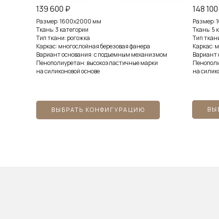
139 600 ₽
148 100
Размер: 1600х2000 мм
Размер: 
Ткань: 3 категории
Ткань: 5 
Тип ткани: рогожка
Тип ткан
Каркас: многослойная березовая фанера
Каркас: 
Вариант основания: с подъемным механизмом
Вариант 
Пенополиуретан: высокоэластичные марки
Пенополи
на силиконовой основе
на силик
ПОДРОБНЕЕ...
ВЫ
ВЫБРАТЬ КОНФИГУРАЦИЮ
МОНО
ВЕРСИЯ