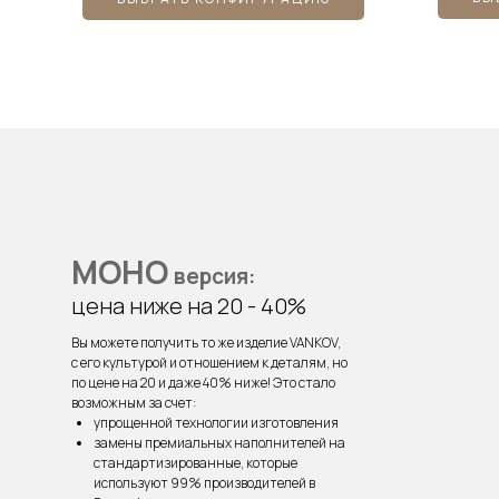
МОНО
ВЕРСИЯ
МОНО
версия:
цена ниже на 20 - 40%
Вы можете получить то же изделие VANKOV,
с его культурой и отношением к деталям, но
по цене на 20 и даже 40% ниже! Это стало
возможным за счет:
упрощенной технологии изготовления
замены премиальных наполнителей на
стандартизированные, которые
используют 99% производителей в