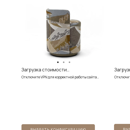
Загрузка стоимости…
Загруз
Отключите VPN для корректной работы сайта…
Отключит
ПОДРОБНЕЕ...
ВЫ
ВЫБРАТЬ КОНФИГУРАЦИЮ