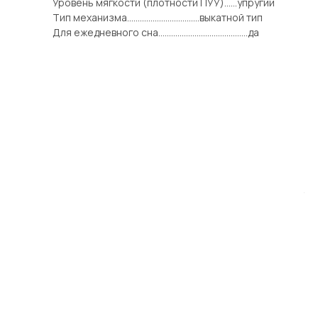
Уровень мягкости (плотности ПУУ)......упругий
Тип механизма..................................выкатной тип
Для ежедневного сна..........................................да
через 30 дней
1