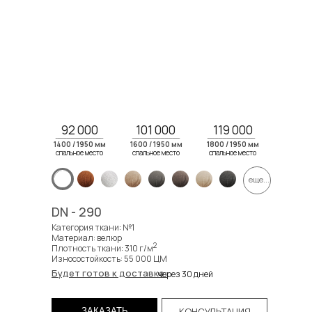
92 000
101 000
119 000
1400 / 1950 мм
1600 / 1950 мм
1800 / 1950 мм
спальное место
спальное место
спальное место
спальное место
спальное место
спальное место
еще...
DN - 290
Категория ткани: №1
Материал: велюр
2
Плотность ткани: 310 г/м
Износостойкость: 55 000 ЦМ
Будет готов к доставке:
через 30 дней
КОНСУЛЬТАЦИЯ
ЗАКАЗАТЬ