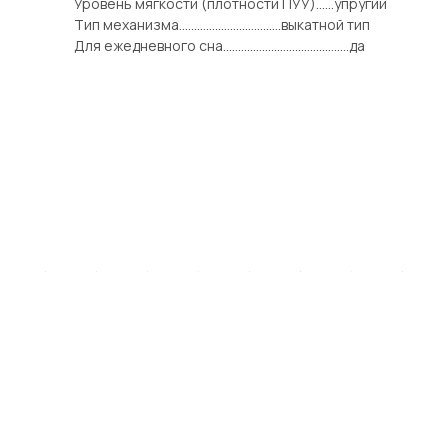
Уровень мягкости (плотности ПУУ)......упругий
Тип механизма..................................выкатной тип
Для ежедневного сна..........................................да
Загрузка срока…
1
2
3
4
5
6
7
8