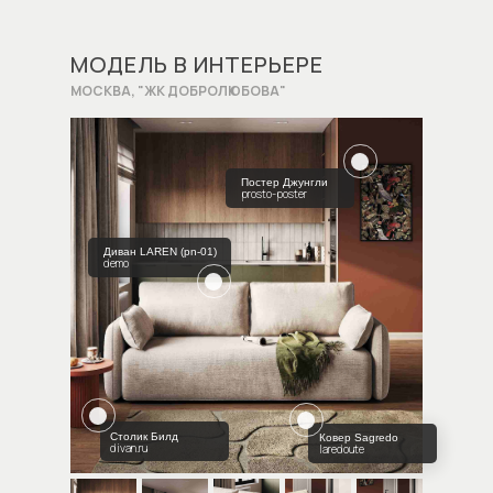
МОДЕЛЬ В ИНТЕРЬЕРЕ
МОСКВА, "ЖК ДОБРОЛЮБОВА"
Постер Джунгли
prosto-poster
Диван LAREN (pn-01)
demo
Столик Билд
Ковер Sagredo
divan.ru
laredoute