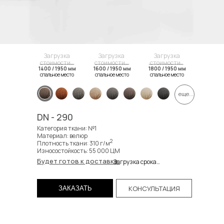
Загрузка
Загрузка
Загрузка
стоимости…
стоимости…
стоимости…
1400 / 1950 мм
1600 / 1950 мм
1800 / 1950 мм
спальное место
спальное место
спальное место
спальное место
спальное место
спальное место
еще...
DN - 290
Категория ткани: №1
Материал: велюр
2
Плотность ткани: 310 г/м
Износостойкость: 55 000 ЦМ
Будет готов к доставке:
Загрузка срока…
КОНСУЛЬТАЦИЯ
ЗАКАЗАТЬ